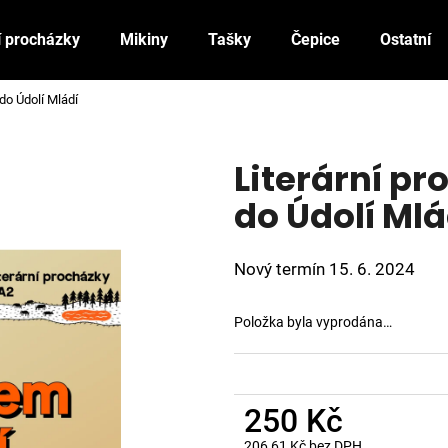
í procházky
Mikiny
Tašky
Čepice
Ostatní
do Údolí Mládí
Co potřebujete najít?
Literární p
HLEDAT
do Údolí Mlá
Nový termín 15. 6. 2024
Doporučujeme
Položka byla vyprodána…
250 Kč
206,61 Kč bez DPH