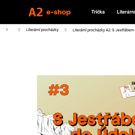
K
Přejít
na
o
Trička
Literárn
obsah
Zpět
Zpět
š
do
do
í
Domů
Literární procházky
Literární procházky A2: S Jestřábem 
k
obchodu
obchodu