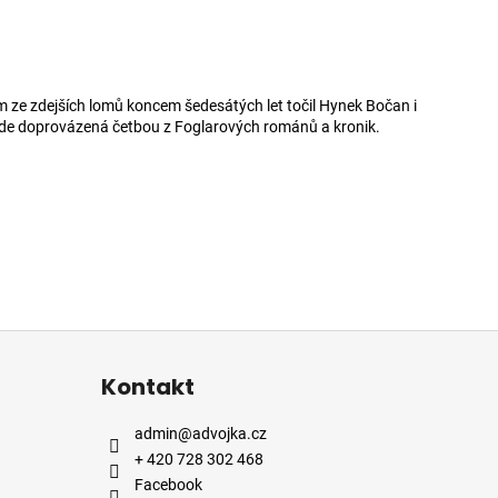
om ze zdejších lomů koncem šedesátých let točil Hynek Bočan i
ude doprovázená četbou z Foglarových románů a kronik.
Kontakt
admin
@
advojka.cz
+ 420 728 302 468
Facebook