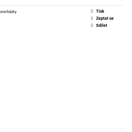
HÁZKY A2: TŘEBÍČ
APOREM A KŘÍŽEM
Tisk
 procházky
Zeptat se
Sdílet