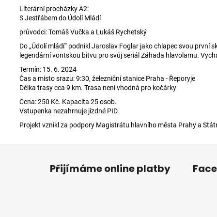
Literární procházky A2:
S Jestřábem do Údolí Mládí
průvodci: Tomáš Vučka a Lukáš Rychetský
Do „Údolí mládí“ podnikl Jaroslav Foglar jako chlapec svou první 
legendární vontskou bitvu pro svůj seriál Záhada hlavolamu. Vyc
Termín: 15. 6. 2024
Čas a místo srazu: 9:30, železniční stanice Praha - Řeporyje
Délka trasy cca 9 km. Trasa není vhodná pro kočárky
Cena: 250 Kč. Kapacita 25 osob.
Vstupenka nezahrnuje jízdné PID.
Projekt vznikl za podpory Magistrátu hlavního města Prahy a Stát
Z
á
Přijímáme online platby
Fac
p
a
t
í