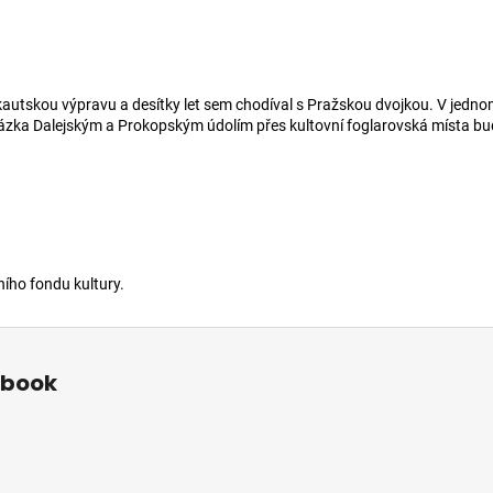
A
R
skautskou výpravu a desítky let sem chodíval s Pražskou dvojkou. V jedn
házka Dalejským a Prokopským údolím přes kultovní foglarovská místa b
M
A
ního fondu kultury.
ebook