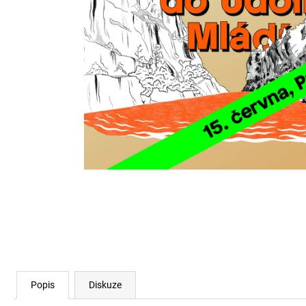
LITERÁRNÍ PROCHÁZKY A2: PŘÍBĚHY
STARÉHO MĚSTA – LEGENDY, POVĚSTI,
UDÁLOSTI
250 Kč
Popis
Diskuze