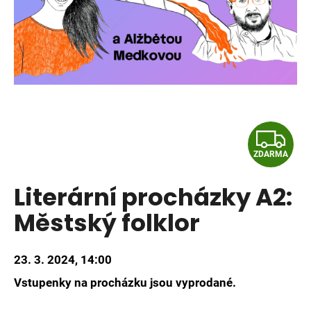
a
j
í
t
?
Z
ZDARMA
D
HLEDAT
Literární procházky A2:
A
Městský folklor
R
D
o
M
p
23. 3. 2024, 14:00
o
A
r
Vstupenky na procházku jsou vyprodané.
u