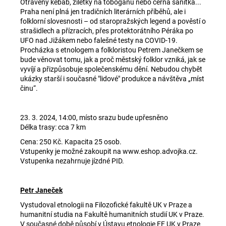
Otrávený kebab, žiletky na tobogánu nebo černá sanitka...
Praha není plná jen tradičních literárních příběhů, ale i
folklorní slovesnosti – od staropražských legend a pověstí o
strašidlech a přízracích, přes protektorátního Péráka po
UFO nad Jižákem nebo falešné testy na COVID-19.
Procházka s etnologem a folkloristou Petrem Janečkem se
bude věnovat tomu, jak a proč městský folklor vzniká, jak se
vyvíjí a přizpůsobuje společenskému dění. Nebudou chybět
ukázky starší i současné "lidové" produkce a návštěva „míst
činu“.
23. 3. 2024, 14:00, místo srazu bude upřesněno
Délka trasy: cca 7 km
Cena: 250 Kč. Kapacita 25 osob.
Vstupenky je možné zakoupit na
www.eshop.advojka.cz
.
Vstupenka nezahrnuje jízdné PID.
Petr Janeček
Vystudoval etnologii na Filozofické fakultě UK v Praze a
humanitní studia na Fakultě humanitních studií UK v Praze.
V současné době působí v Ústavu etnologie FF UK v Praze