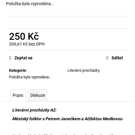
č
Položka byla vyprodána…
u
j
e
m
e
250 Kč
206,61 Kč bez DPH
Měrná
KNIHLAVA
cena:
-
Zeptat se
Sdílet
A2
TAŠKA
Kategorie
:
Literární procházky
290
Položka byla vyprodána…
Kč
Popis
Diskuze
Literární procházky A2:
Městský folklor s
Petrem Janečkem a Alžbětou Medkovou