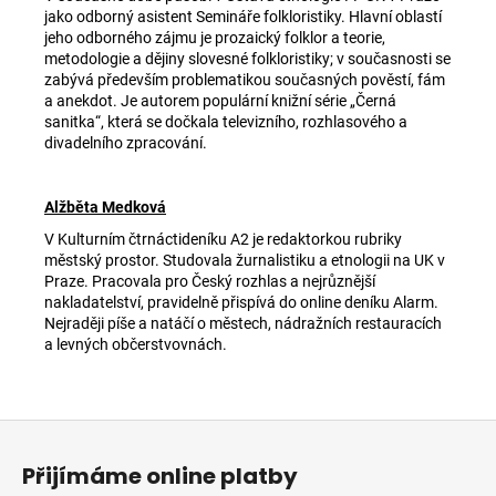
jako odborný asistent Semináře folkloristiky. Hlavní oblastí
jeho odborného zájmu je prozaický folklor a teorie,
metodologie a dějiny slovesné folkloristiky; v současnosti se
zabývá především problematikou současných pověstí, fám
a anekdot. Je autorem populární knižní série „Černá
sanitka“, která se dočkala televizního, rozhlasového a
divadelního zpracování.
Alžběta Medková
V Kulturním čtrnáctideníku A2 je redaktorkou rubriky
městský prostor. Studovala žurnalistiku a etnologii na UK v
Praze. Pracovala pro Český rozhlas a nejrůznější
nakladatelství, pravidelně přispívá do online deníku Alarm.
Nejraději píše a natáčí o městech, nádražních restauracích
a levných občerstvovnách.
Z
á
Přijímáme online platby
p