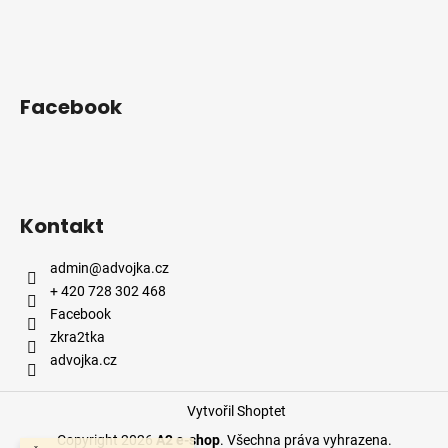
a
t
í
Facebook
Kontakt
admin
@
advojka.cz
+ 420 728 302 468
Facebook
zkra2tka
advojka.cz
Vytvořil Shoptet
Copyright 2026
A2 e-shop
. Všechna práva vyhrazena.